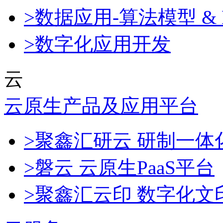
>数据应用-算法模型 & 
>数字化应用开发
云
云原生产品及应用平台
>聚鑫汇研云 研制一
>磐云 云原生PaaS平台
>聚鑫汇云印 数字化文