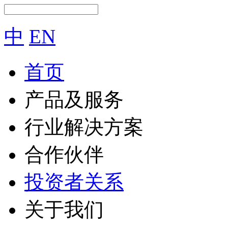
中
EN
首页
产品及服务
行业解决方案
合作伙伴
投资者关系
关于我们