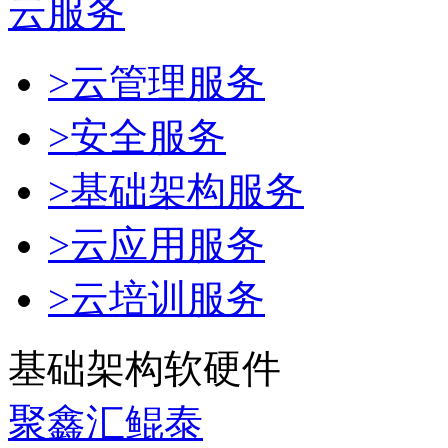
云服务
>云管理服务
>安全服务
>基础架构服务
>云应用服务
>云培训服务
基础架构软硬件
聚鑫汇鲲泰