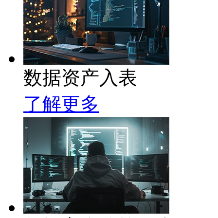
数据资产入表
了解更多