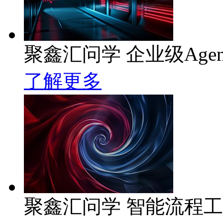
聚鑫汇问学 企业级Age
了解更多
聚鑫汇问学 智能流程