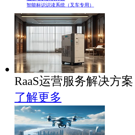
智能标识识读系统（叉车专用）
RaaS运营服务解决方案
了解更多