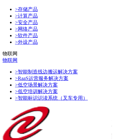
>存储产品
>计算产品
>安全产品
>网络产品
>软件产品
>外设产品
物联网
物联网
>智能制造线边搬运解决方案
>RaaS运营服务解决方案
>低空场景解决方案
>低空培训解决方案
>智能标识识读系统（叉车专用）