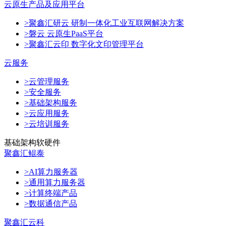
云原生产品及应用平台
>聚鑫汇研云 研制一体化工业互联网解决方案
>磐云 云原生PaaS平台
>聚鑫汇云印 数字化文印管理平台
云服务
>云管理服务
>安全服务
>基础架构服务
>云应用服务
>云培训服务
基础架构软硬件
聚鑫汇鲲泰
>AI算力服务器
>通用算力服务器
>计算终端产品
>数据通信产品
聚鑫汇云科