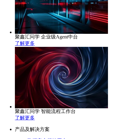
聚鑫汇问学 企业级Agent中台
了解更多
聚鑫汇问学 智能流程工作台
了解更多
产品及解决方案